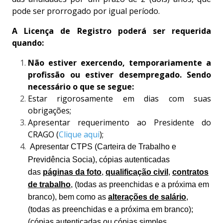
pode ser prorrogado por igual período.
A Licença de Registro poderá ser requerida
quando:
Não estiver exercendo, temporariamente a
profissão ou estiver desempregado. Sendo
necessário o que se segue:
Estar rigorosamente em dias com suas
obrigações;
Apresentar requerimento ao Presidente do
CRAGO (
Clique aqui
)
;
Apresentar CTPS (Carteira de Trabalho e
Previdência Socia), cópias autenticadas
das
páginas da foto
,
qualificação civil
,
contratos
de trabalho
,
(todas as preenchidas e a próxima em
branco), bem como as
alterações de salário
,
(todas as preenchidas e a próxima em branco);
(cópias autenticadas ou cópias simples