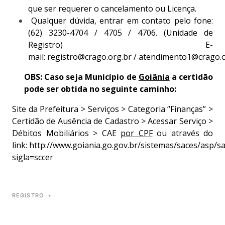
que ser requerer o cancelamento ou Licença.
Qualquer dúvida, entrar em contato pelo fone:
(62) 3230-4704 / 4705 / 4706. (Unidade de
Registro) E-
mail:
registro@crago.org.br
/
atendimento1@crago.o
OBS: Caso seja Município de
Goiânia
a certidão
pode ser obtida no seguinte caminho:
Site da Prefeitura > Serviços > Categoria “Finanças” >
Certidão de Ausência de Cadastro > Acessar Serviço >
Débitos Mobiliários > CAE
por CPF
ou através do
link:
http://www.goiania.go.gov.br/sistemas/saces/asp/s
sigla=sccer
REGISTRO
•